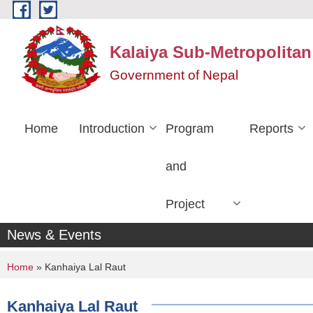
Skip to main content
Kalaiya Sub-Metropolitan
Government of Nepal
Home
Introduction
Program
Reports
and
Project
News & Events
You are here
Home
» Kanhaiya Lal Raut
Kanhaiya Lal Raut