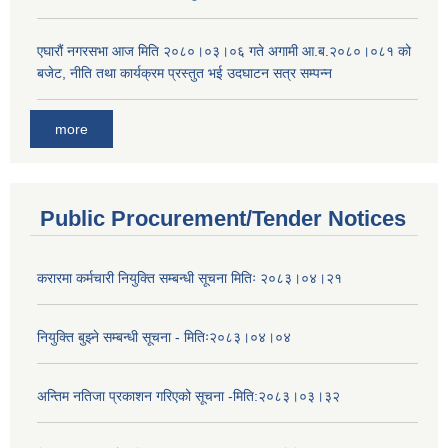
एघारौं नगरसभा आज मिति २०८०।०३।०६ गते अगामी आ.ब.२०८०।०८१ को
बजेट, नीति तथा कार्यक्रम प्रस्तुत भई उदघाटन सत्र सम्पन्न
more
Public Procurement/Tender Notices
करारमा कर्मचारी नियुक्ति सम्बन्धी सूचना मितिः २०८३।०४।२१
नियुक्ति बुझ्ने सम्बन्धी सूचना - मितिः२०८३।०४।०४
अन्तिम नतिजा प्रकाशन गरिएको सूचना -मिति:२०८३।०३।३२