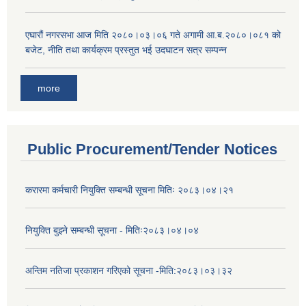
एघारौं नगरसभा आज मिति २०८०।०३।०६ गते अगामी आ.ब.२०८०।०८१ को
बजेट, नीति तथा कार्यक्रम प्रस्तुत भई उदघाटन सत्र सम्पन्न
more
Public Procurement/Tender Notices
करारमा कर्मचारी नियुक्ति सम्बन्धी सूचना मितिः २०८३।०४।२१
नियुक्ति बुझ्ने सम्बन्धी सूचना - मितिः२०८३।०४।०४
अन्तिम नतिजा प्रकाशन गरिएको सूचना -मिति:२०८३।०३।३२