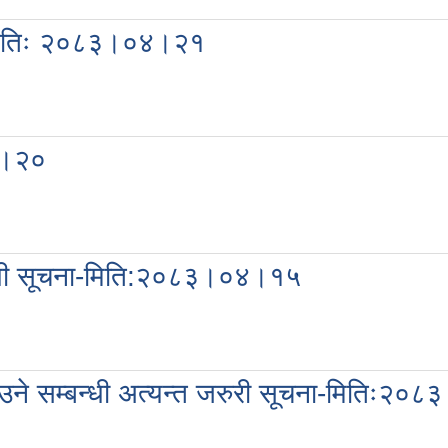
ना मितिः २०८३।०४।२१
४।२०
्बन्धी सूचना-मिति:२०८३।०४।१५
उने सम्बन्धी अत्यन्त जरुरी सूचना-मितिः२