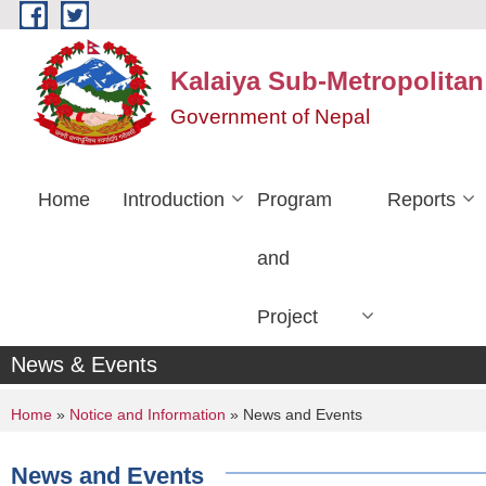
Skip to main content
Kalaiya Sub-Metropolitan
Government of Nepal
Home
Introduction
Program
Reports
and
Project
News & Events
You are here
Home
»
Notice and Information
» News and Events
News and Events