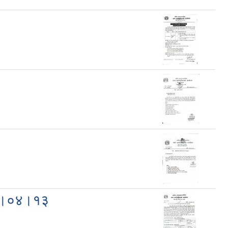
०८३।०४।१३