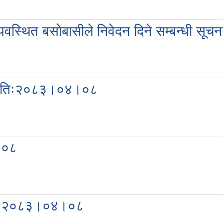
व्यवस्थित बसोबासीले निवेदन दिने सम्बन्धी 
ना-मितिः२०८३।०४।०८
४।०८
-मितिः२०८३।०४।०८