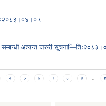
-मितिः२०८३।०४।०५
े सम्बन्धी अत्यन्त जरुरी सूचना—ितिः२०८
4
5
6
7
8
9
…
n