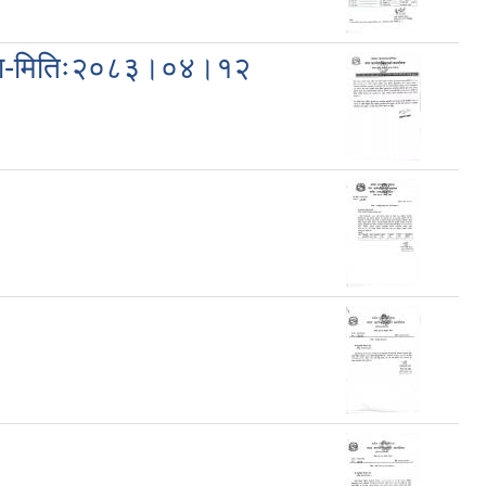
सूचना-मितिः२०८३।०४।१२