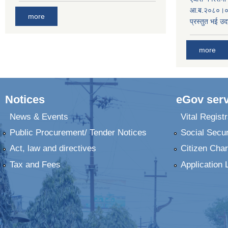
आ.ब.२०८०।०८१
more
प्रस्तुत भई उद
more
Notices
eGov serv
News & Events
Vital Registr
Public Procurement/ Tender Notices
Social Secur
Act, law and directives
Citizen Char
Tax and Fees
Application 