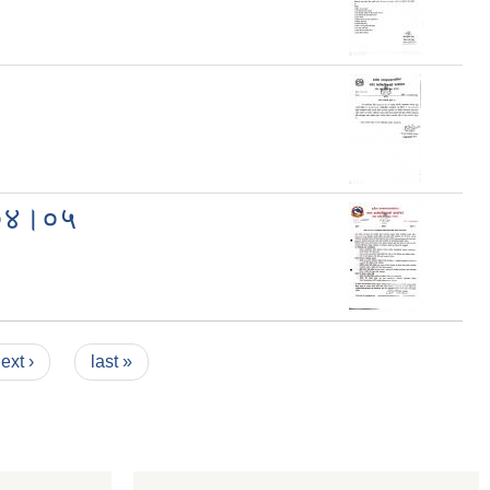
३।०४।०५
ext ›
last »