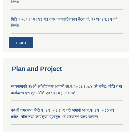
निर्णय
मिति २०८२।०२।१३ गते नगर कार्यपालिकाको बैठक नं. १९/२०८१/८२ को
निर्णय
more
Plan and Project
नगरसभाको १७औं अधिवेशनमा आगामी आ.व.२०८३।०८४ को बजेट, नीति तथा
कार्यक्रम प्रस्तुत- मिति २०८३।०३।१० गते
पन्ध्रौ नगरसभा मिति २०८२।०३।०९ गते अगामी आ.ब.२०८२।०८३ को
बजेट, नीति तथा कार्यक्रम प्रस्तुत भई उदघाटन सत्र सम्पन्न