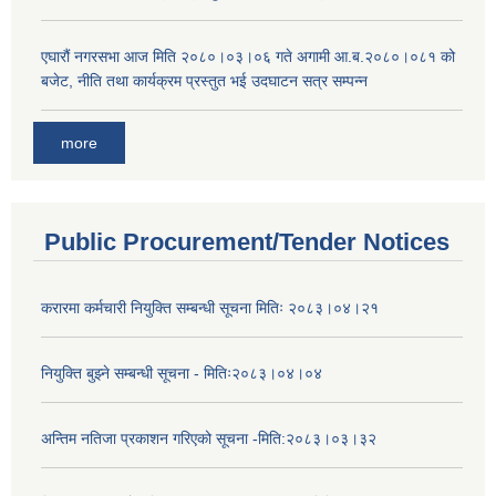
एघारौं नगरसभा आज मिति २०८०।०३।०६ गते अगामी आ.ब.२०८०।०८१ को
बजेट, नीति तथा कार्यक्रम प्रस्तुत भई उदघाटन सत्र सम्पन्न
more
Public Procurement/Tender Notices
करारमा कर्मचारी नियुक्ति सम्बन्धी सूचना मितिः २०८३।०४।२१
नियुक्ति बुझ्ने सम्बन्धी सूचना - मितिः२०८३।०४।०४
अन्तिम नतिजा प्रकाशन गरिएको सूचना -मिति:२०८३।०३।३२