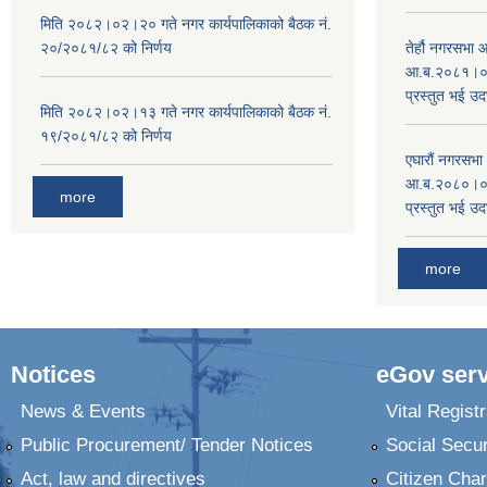
मिति २०८२।०२।२० गते नगर कार्यपालिकाको बैठक नं.
२०/२०८१/८२ को निर्णय
तेर्हौ नगरसभ
आ.ब.२०८१।०८२
प्रस्तुत भई उद
मिति २०८२।०२।१३ गते नगर कार्यपालिकाको बैठक नं.
१९/२०८१/८२ को निर्णय
एघारौं नगरसभ
आ.ब.२०८०।०८१
more
प्रस्तुत भई उद
more
Notices
eGov serv
News & Events
Vital Registr
Public Procurement/ Tender Notices
Social Secur
Act, law and directives
Citizen Char