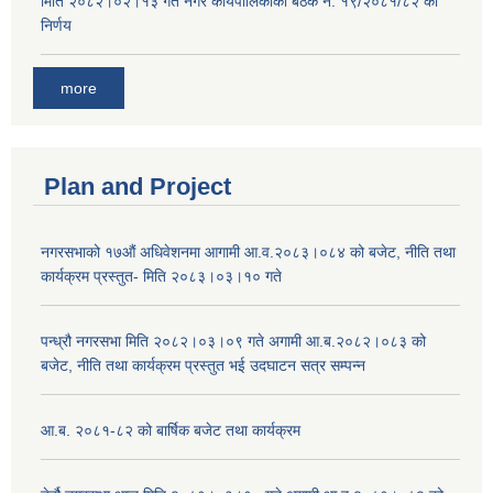
मिति २०८२।०२।१३ गते नगर कार्यपालिकाको बैठक नं. १९/२०८१/८२ को
निर्णय
more
Plan and Project
नगरसभाको १७औं अधिवेशनमा आगामी आ.व.२०८३।०८४ को बजेट, नीति तथा
कार्यक्रम प्रस्तुत- मिति २०८३।०३।१० गते
पन्ध्रौ नगरसभा मिति २०८२।०३।०९ गते अगामी आ.ब.२०८२।०८३ को
बजेट, नीति तथा कार्यक्रम प्रस्तुत भई उदघाटन सत्र सम्पन्न
आ.ब. २०८१-८२ को बार्षिक बजेट तथा कार्यक्रम