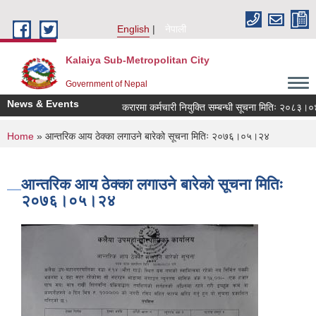
Skip to main content
English
नेपाली
Kalaiya Sub-Metropolitan City
Government of Nepal
News & Events
करारमा कर्मचारी नियुक्ति सम्बन्धी सूचना मितिः २०८३।०४
You are here
Home
» आन्तरिक आय ठेक्का लगाउने बारेको सूचना मितिः २०७६।०५।२४
आन्तरिक आय ठेक्का लगाउने बारेको सूचना मितिः
२०७६।०५।२४