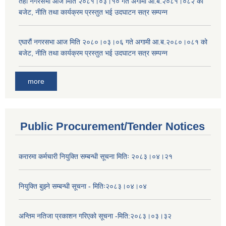
तेर्हौ नगरसभा आज मिति २०८१।०३।१० गते अगामी आ.ब.२०८१।०८२ को
बजेट, नीति तथा कार्यक्रम प्रस्तुत भई उदघाटन सत्र सम्पन्न
एघारौं नगरसभा आज मिति २०८०।०३।०६ गते अगामी आ.ब.२०८०।०८१ को
बजेट, नीति तथा कार्यक्रम प्रस्तुत भई उदघाटन सत्र सम्पन्न
more
Public Procurement/Tender Notices
करारमा कर्मचारी नियुक्ति सम्बन्धी सूचना मितिः २०८३।०४।२१
नियुक्ति बुझ्ने सम्बन्धी सूचना - मितिः२०८३।०४।०४
अन्तिम नतिजा प्रकाशन गरिएको सूचना -मिति:२०८३।०३।३२