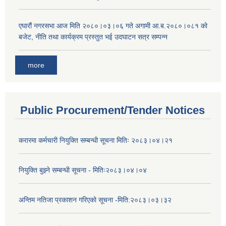
एघारौं नगरसभा आज मिति २०८०।०३।०६ गते अगामी आ.ब.२०८०।०८१ को
बजेट, नीति तथा कार्यक्रम प्रस्तुत भई उदघाटन सत्र सम्पन्न
more
Public Procurement/Tender Notices
करारमा कर्मचारी नियुक्ति सम्बन्धी सूचना मितिः २०८३।०४।२१
नियुक्ति बुझ्ने सम्बन्धी सूचना - मितिः२०८३।०४।०४
अन्तिम नतिजा प्रकाशन गरिएको सूचना -मिति:२०८३।०३।३२