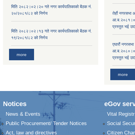
मिति २०८२।०२।२० गते नगर कार्यपालिकाको बैठक नं.
२०/२०८१/८२ को निर्णय
तेर्हौ नगरसभ
आ.ब.२०८१।०८२
प्रस्तुत भई उद
मिति २०८२।०२।१३ गते नगर कार्यपालिकाको बैठक नं.
१९/२०८१/८२ को निर्णय
एघारौं नगरसभ
आ.ब.२०८०।०८१
more
प्रस्तुत भई उद
more
Notices
eGov serv
News & Events
Vital Registr
Public Procurement/ Tender Notices
Social Secur
Act, law and directives
Citizen Char