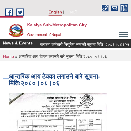
Skip to main content
English
नेपाली
Kalaiya Sub-Metropolitan City
Government of Nepal
News & Events
करारमा कर्मचारी नियुक्ति सम्बन्धी सूचना मितिः २०८३।०४।२१
You are here
Home
» आन्तरिक आय ठेक्का लगाउने बारे सूचना-मितिः२०८०।०८।०६
आन्तरिक आय ठेक्का लगाउने बारे सूचना-
मितिः२०८०।०८।०६