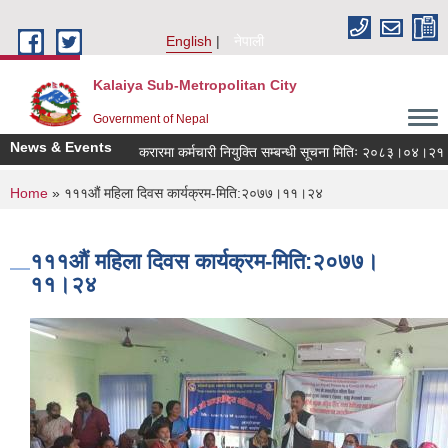
Skip to main content
English
नेपाली
Kalaiya Sub-Metropolitan City
Government of Nepal
News & Events
करारमा कर्मचारी नियुक्ति सम्बन्धी सूचना मितिः २०८३।०४।२१
You are here
Home
» १११औं महिला दिवस कार्यक्रम-मिति:२०७७।११।२४
१११औं महिला दिवस कार्यक्रम-मिति:२०७७।
११।२४