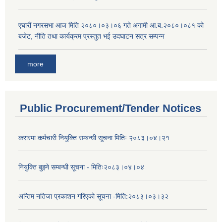
एघारौं नगरसभा आज मिति २०८०।०३।०६ गते अगामी आ.ब.२०८०।०८१ को
बजेट, नीति तथा कार्यक्रम प्रस्तुत भई उदघाटन सत्र सम्पन्न
more
Public Procurement/Tender Notices
करारमा कर्मचारी नियुक्ति सम्बन्धी सूचना मितिः २०८३।०४।२१
नियुक्ति बुझ्ने सम्बन्धी सूचना - मितिः२०८३।०४।०४
अन्तिम नतिजा प्रकाशन गरिएको सूचना -मिति:२०८३।०३।३२