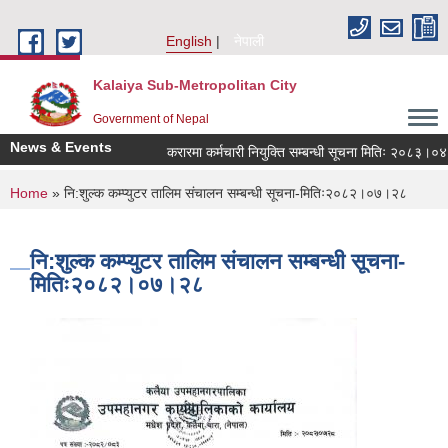
Skip to main content
English
नेपाली
Kalaiya Sub-Metropolitan City
Government of Nepal
News & Events
करारमा कर्मचारी नियुक्ति सम्बन्धी सूचना मितिः २०८३।०४।
You are here
Home
» नि:शुल्क कम्प्युटर तालिम संचालन सम्बन्धी सूचना-मितिः२०८२।०७।२८
नि:शुल्क कम्प्युटर तालिम संचालन सम्बन्धी सूचना-
मितिः२०८२।०७।२८