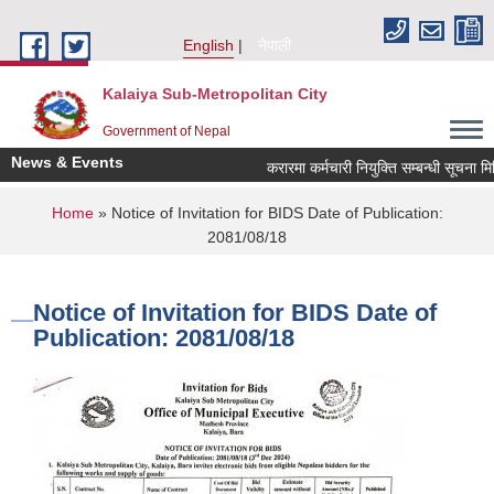
Skip to main content
English
नेपाली
Kalaiya Sub-Metropolitan City
Government of Nepal
News & Events
करारमा कर्मचारी नियुक्ति सम्बन्धी सूचना म
You are here
Home
» Notice of Invitation for BIDS Date of Publication:
2081/08/18
Notice of Invitation for BIDS Date of
Publication: 2081/08/18