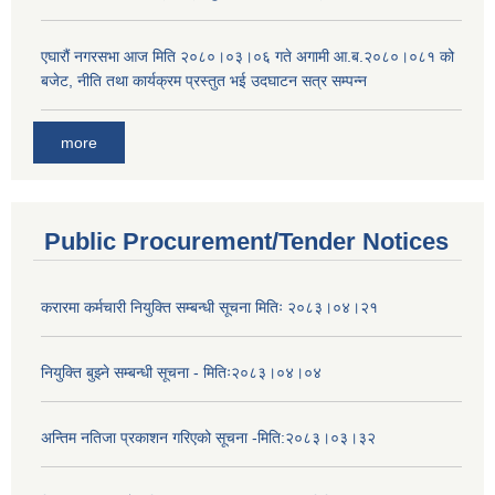
एघारौं नगरसभा आज मिति २०८०।०३।०६ गते अगामी आ.ब.२०८०।०८१ को
बजेट, नीति तथा कार्यक्रम प्रस्तुत भई उदघाटन सत्र सम्पन्न
more
Public Procurement/Tender Notices
करारमा कर्मचारी नियुक्ति सम्बन्धी सूचना मितिः २०८३।०४।२१
नियुक्ति बुझ्ने सम्बन्धी सूचना - मितिः२०८३।०४।०४
अन्तिम नतिजा प्रकाशन गरिएको सूचना -मिति:२०८३।०३।३२