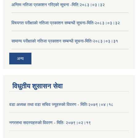
अन्तिम नतिजा प्रकाशन गरिएको सूचना -मिति:२०८३।०३।३२
विषयगत परीक्षाको नतिजा प्रकाशन सम्बन्धी सूचना-मितिः२०८३।०३।३२
सामान्य परीक्षाको नतिजा प्रकाशन सम्बन्धी सूचना-मितिः२०८३।०३।३१
अन्य
विधुतीय शुसासन सेवा
वडा अध्यक्ष तथा वडा सचिव ज्यूहरुको विवरण - मितिः२०७९।०४।१८
नगरसभा सदस्यहरुको विवरण - मितिः २०७९।०२।१९