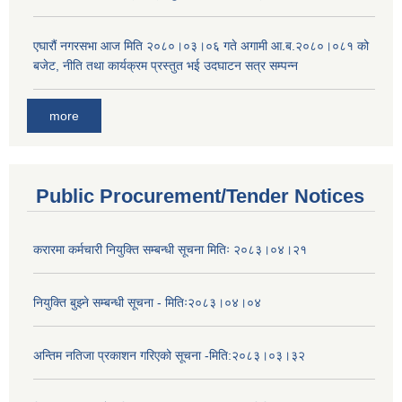
एघारौं नगरसभा आज मिति २०८०।०३।०६ गते अगामी आ.ब.२०८०।०८१ को
बजेट, नीति तथा कार्यक्रम प्रस्तुत भई उदघाटन सत्र सम्पन्न
more
Public Procurement/Tender Notices
करारमा कर्मचारी नियुक्ति सम्बन्धी सूचना मितिः २०८३।०४।२१
नियुक्ति बुझ्ने सम्बन्धी सूचना - मितिः२०८३।०४।०४
अन्तिम नतिजा प्रकाशन गरिएको सूचना -मिति:२०८३।०३।३२