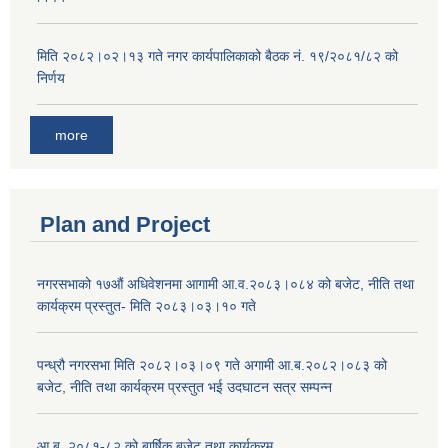
मिति २०८२।०२।१३ गते नगर कार्यपालिकाको बैठक नं. १९/२०८१/८२ को
निर्णय
more
Plan and Project
नगरसभाको १७औं अधिवेशनमा आगामी आ.व.२०८३।०८४ को बजेट, नीति तथा
कार्यक्रम प्रस्तुत- मिति २०८३।०३।१० गते
पन्ध्रौ नगरसभा मिति २०८२।०३।०९ गते अगामी आ.ब.२०८२।०८३ को
बजेट, नीति तथा कार्यक्रम प्रस्तुत भई उदघाटन सत्र सम्पन्न
आ.ब. २०८१-८२ को बार्षिक बजेट तथा कार्यक्रम