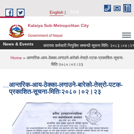
Skip to main content
English
नेपाली
Kalaiya Sub-Metropolitan City
Government of Nepal
News & Events
करारमा कर्मचारी नियुक्ति सम्बन्धी सूचना मितिः २०८३।०४।२१
You are here
Home
» आन्तरिक-आय-ठेक्का-लगाउने-बारेको-तेस्रो-पटक-प्रकाशित-सूचना-
मितिः२०८०।०२।२३
आन्तरिक-आय-ठेक्का-लगाउने-बारेको-तेस्रो-पटक-
प्रकाशित-सूचना-मितिः२०८०।०२।२३