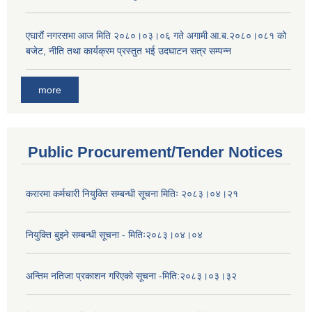
एघारौं नगरसभा आज मिति २०८०।०३।०६ गते अगामी आ.ब.२०८०।०८१ को
बजेट, नीति तथा कार्यक्रम प्रस्तुत भई उदघाटन सत्र सम्पन्न
more
Public Procurement/Tender Notices
करारमा कर्मचारी नियुक्ति सम्बन्धी सूचना मितिः २०८३।०४।२१
नियुक्ति बुझ्ने सम्बन्धी सूचना - मितिः२०८३।०४।०४
अन्तिम नतिजा प्रकाशन गरिएको सूचना -मिति:२०८३।०३।३२