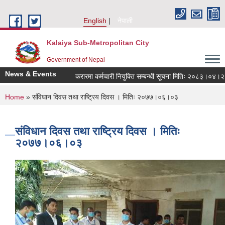
Skip to main content
English
नेपाली
Kalaiya Sub-Metropolitan City
Government of Nepal
News & Events
करारमा कर्मचारी नियुक्ति सम्बन्धी सूचना मितिः २०८३।०४।२१
You are here
Home
» संविधान दिवस तथा राष्ट्रिय दिवस । मितिः २०७७।०६।०३
संविधान दिवस तथा राष्ट्रिय दिवस । मितिः
२०७७।०६।०३