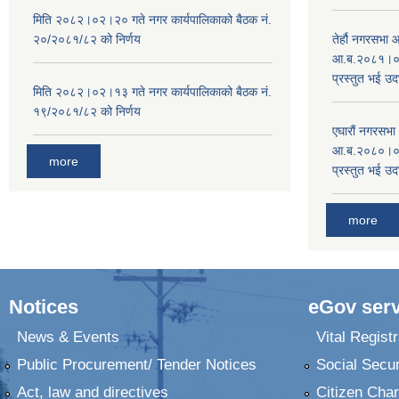
मिति २०८२।०२।२० गते नगर कार्यपालिकाको बैठक नं.
२०/२०८१/८२ को निर्णय
तेर्हौ नगरसभ
आ.ब.२०८१।०८२
प्रस्तुत भई उद
मिति २०८२।०२।१३ गते नगर कार्यपालिकाको बैठक नं.
१९/२०८१/८२ को निर्णय
एघारौं नगरसभ
आ.ब.२०८०।०८१
more
प्रस्तुत भई उद
more
Notices
eGov serv
News & Events
Vital Registr
Public Procurement/ Tender Notices
Social Secur
Act, law and directives
Citizen Char