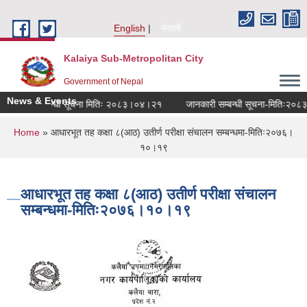
Skip to main content
English
नेपाली
Kalaiya Sub-Metropolitan City
Government of Nepal
News & Events
 नियुक्ति सम्बन्धी सूचना मितिः २०८३।०४।२१
जानकारी सम्बन्धी सूचना-मितिः२०८३
You are here
Home
» आधारभूत तह कक्षा ८(आठ) उतीर्ण परीक्षा संचालन सम्बन्धमा-मितिः२०७६।
१०।१९
आधारभूत तह कक्षा ८(आठ) उतीर्ण परीक्षा संचालन
सम्बन्धमा-मितिः२०७६।१०।१९