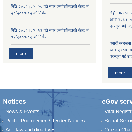
मिति २०८२।०२।२० गते नगर कार्यपालिकाको बैठक नं.
२०/२०८१/८२ को निर्णय
तेर्हौ नगरसभ
आ.ब.२०८१।०८२
प्रस्तुत भई उद
मिति २०८२।०२।१३ गते नगर कार्यपालिकाको बैठक नं.
१९/२०८१/८२ को निर्णय
एघारौं नगरसभ
आ.ब.२०८०।०८१
more
प्रस्तुत भई उद
more
Notices
eGov serv
News & Events
Vital Registr
Public Procurement/ Tender Notices
Social Secur
Act, law and directives
Citizen Char