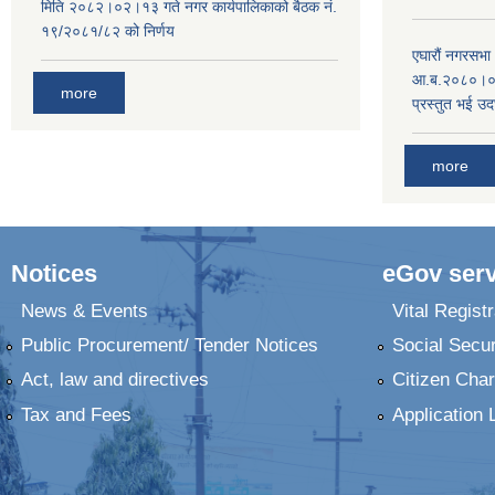
मिति २०८२।०२।१३ गते नगर कार्यपालिकाको बैठक नं.
१९/२०८१/८२ को निर्णय
एघारौं नगरसभ
आ.ब.२०८०।०८१
more
प्रस्तुत भई उद
more
Notices
eGov serv
News & Events
Vital Registr
Public Procurement/ Tender Notices
Social Secur
Act, law and directives
Citizen Char
Tax and Fees
Application 