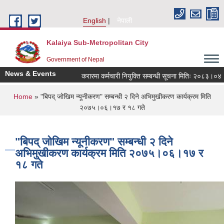
Skip to main content
English
नेपाली
Kalaiya Sub-Metropolitan City
Government of Nepal
News & Events
करारमा कर्मचारी नियुक्ति सम्बन्धी सूचना मितिः २०८३।०४।२१
You are here
Home
» "बिपद् जोखिम न्यूनीकरण" सम्बन्धी २ दिने अभिमुखीकरण कार्यक्रम मिति
२०७५।०६।१७ र १८ गते
"बिपद् जोखिम न्यूनीकरण" सम्बन्धी २ दिने
अभिमुखीकरण कार्यक्रम मिति २०७५।०६।१७ र
१८ गते