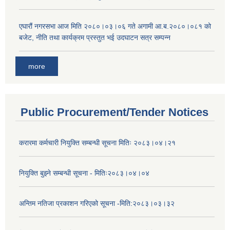
एघारौं नगरसभा आज मिति २०८०।०३।०६ गते अगामी आ.ब.२०८०।०८१ को
बजेट, नीति तथा कार्यक्रम प्रस्तुत भई उदघाटन सत्र सम्पन्न
more
Public Procurement/Tender Notices
करारमा कर्मचारी नियुक्ति सम्बन्धी सूचना मितिः २०८३।०४।२१
नियुक्ति बुझ्ने सम्बन्धी सूचना - मितिः२०८३।०४।०४
अन्तिम नतिजा प्रकाशन गरिएको सूचना -मिति:२०८३।०३।३२