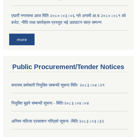
एघारौं नगरसभा आज मिति २०८०।०३।०६ गते अगामी आ.ब.२०८०।०८१ को
बजेट, नीति तथा कार्यक्रम प्रस्तुत भई उदघाटन सत्र सम्पन्न
more
Public Procurement/Tender Notices
करारमा कर्मचारी नियुक्ति सम्बन्धी सूचना मितिः २०८३।०४।२१
नियुक्ति बुझ्ने सम्बन्धी सूचना - मितिः२०८३।०४।०४
अन्तिम नतिजा प्रकाशन गरिएको सूचना -मिति:२०८३।०३।३२