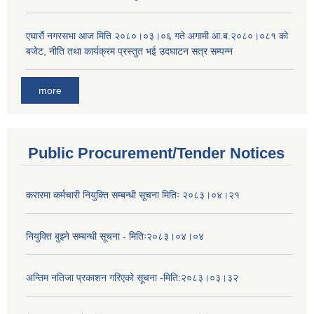
एघारौं नगरसभा आज मिति २०८०।०३।०६ गते अगामी आ.ब.२०८०।०८१ को
बजेट, नीति तथा कार्यक्रम प्रस्तुत भई उदघाटन सत्र सम्पन्न
more
Public Procurement/Tender Notices
करारमा कर्मचारी नियुक्ति सम्बन्धी सूचना मितिः २०८३।०४।२१
नियुक्ति बुझ्ने सम्बन्धी सूचना - मितिः२०८३।०४।०४
अन्तिम नतिजा प्रकाशन गरिएको सूचना -मिति:२०८३।०३।३२