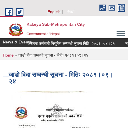
Skip to main content
English
नेपाली
Kalaiya Sub-Metropolitan City
Government of Nepal
News & Events
करारमा कर्मचारी नियुक्ति सम्बन्धी सूचना मितिः २०८३।०४।२१
जानक
You are here
Home
» जाडो विदा सम्बन्धी सूचना - मितिः २०८१।०९।२४
जाडो विदा सम्बन्धी सूचना - मितिः २०८१।०९।
२४