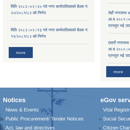
मिति २०८२।०२।२० गते नगर कार्यपालिकाको बैठक नं.
२०/२०८१/८२ को निर्णय
तेर्हौ नगरसभ
आ.ब.२०८१।०८२
प्रस्तुत भई उद
मिति २०८२।०२।१३ गते नगर कार्यपालिकाको बैठक नं.
१९/२०८१/८२ को निर्णय
एघारौं नगरसभ
आ.ब.२०८०।०८१
more
प्रस्तुत भई उद
more
Notices
eGov serv
News & Events
Vital Registr
Public Procurement/ Tender Notices
Social Secur
Act, law and directives
Citizen Char