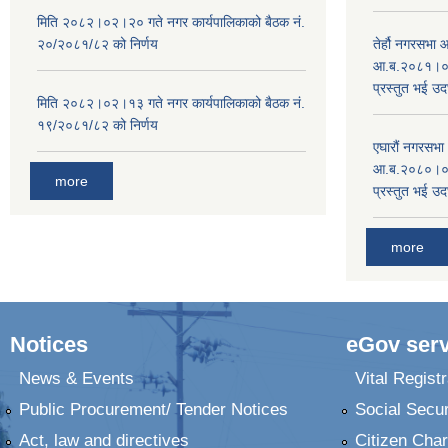
मिति २०८२।०२।२० गते नगर कार्यपालिकाको बैठक नं.
२०/२०८१/८२ को निर्णय
तेर्हौ नगरसभ
आ.ब.२०८१।०८२
प्रस्तुत भई उद
मिति २०८२।०२।१३ गते नगर कार्यपालिकाको बैठक नं.
१९/२०८१/८२ को निर्णय
एघारौं नगरसभ
आ.ब.२०८०।०८१
more
प्रस्तुत भई उद
more
Notices
eGov serv
News & Events
Vital Registr
Public Procurement/ Tender Notices
Social Secur
Act, law and directives
Citizen Char