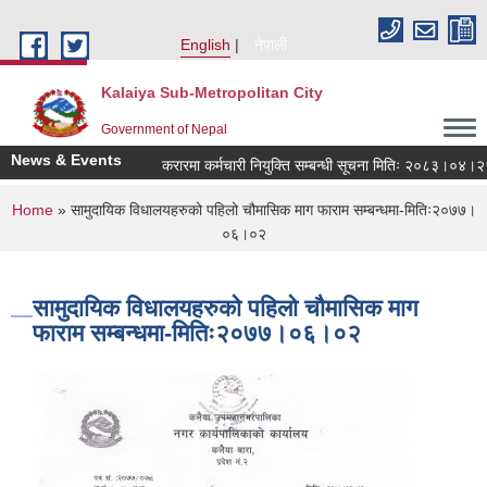
Skip to main content
English
नेपाली
Kalaiya Sub-Metropolitan City
Government of Nepal
News & Events
करारमा कर्मचारी नियुक्ति सम्बन्धी सूचना मितिः २०८३।०४।२१
You are here
Home
» सामुदायिक विधालयहरुको पहिलो चौमासिक माग फाराम सम्बन्धमा-मितिः२०७७।
०६।०२
सामुदायिक विधालयहरुको पहिलो चौमासिक माग
फाराम सम्बन्धमा-मितिः२०७७।०६।०२