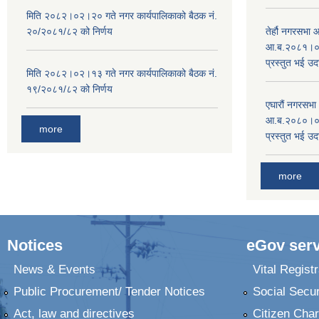
मिति २०८२।०२।२० गते नगर कार्यपालिकाको बैठक नं.
२०/२०८१/८२ को निर्णय
तेर्हौ नगरसभ
आ.ब.२०८१।०८२
प्रस्तुत भई उद
मिति २०८२।०२।१३ गते नगर कार्यपालिकाको बैठक नं.
१९/२०८१/८२ को निर्णय
एघारौं नगरसभ
आ.ब.२०८०।०८१
more
प्रस्तुत भई उद
more
Notices
eGov serv
News & Events
Vital Registr
Public Procurement/ Tender Notices
Social Secur
Act, law and directives
Citizen Char