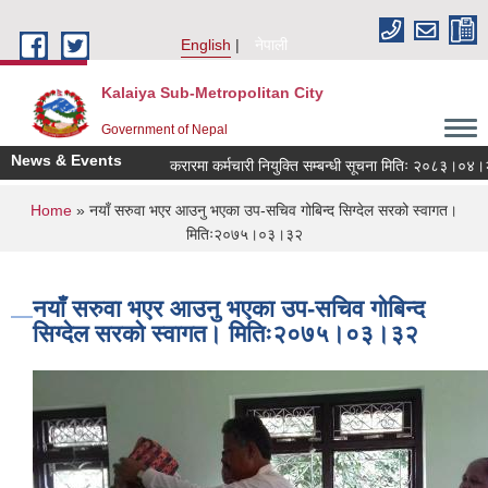
Skip to main content
English
नेपाली
Kalaiya Sub-Metropolitan City
Government of Nepal
News & Events
करारमा कर्मचारी नियुक्ति सम्बन्धी सूचना मितिः २०८३।०४।२१
You are here
Home
» नयाँ सरुवा भएर आउनु भएका उप-सचिव गोबिन्द सिग्देल सरको स्वागत।
मितिः२०७५।०३।३२
नयाँ सरुवा भएर आउनु भएका उप-सचिव गोबिन्द
सिग्देल सरको स्वागत। मितिः२०७५।०३।३२