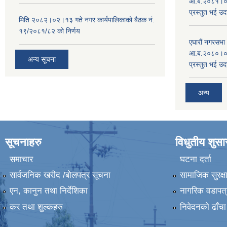
आ.ब.२०८१।०८२
प्रस्तुत भई उद
मिति २०८२।०२।१३ गते नगर कार्यपालिकाको बैठक नं.
१९/२०८१/८२ को निर्णय
एघारौं नगरसभ
आ.ब.२०८०।०८१
अन्य सूचना
प्रस्तुत भई उद
अन्य
सूचनाहरु
विधुतीय शुस
समाचार
घटना दर्ता
सार्वजनिक खरीद /बोलपत्र सूचना
सामाजिक सुरक्ष
एन, कानुन तथा निर्देशिका
नागरिक वडापत्
कर तथा शुल्कहरु
निवेदनको ढाँचा