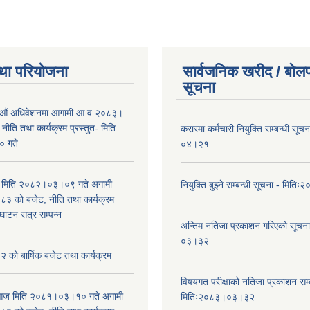
था परियोजना
सार्वजनिक खरीद / बोलप
सूचना
औं अधिवेशनमा आगामी आ.व.२०८३।
ीति तथा कार्यक्रम प्रस्तुत- मिति
करारमा कर्मचारी नियुक्ति सम्बन्धी सू
 गते
०४।२१
भा मिति २०८२।०३।०९ गते अगामी
नियुक्ति बुझ्ने सम्बन्धी सूचना - मि
 को बजेट, नीति तथा कार्यक्रम
घाटन सत्र सम्पन्न
अन्तिम नतिजा प्रकाशन गरिएको सूचन
०३।३२
को बार्षिक बजेट तथा कार्यक्रम
विषयगत परीक्षाको नतिजा प्रकाशन सम्ब
ा आज मिति २०८१।०३।१० गते अगामी
मितिः२०८३।०३।३२