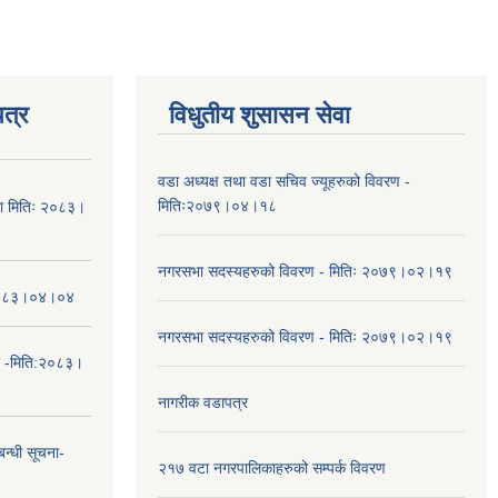
त्र
विधुतीय शुसासन सेवा
वडा अध्यक्ष तथा वडा सचिव ज्यूहरुको विवरण -
मितिः२०७९।०४।१८
चना मितिः २०८३।
नगरसभा सदस्यहरुको विवरण - मितिः २०७९।०२।१९
तिः२०८३।०४।०४
नगरसभा सदस्यहरुको विवरण - मितिः २०७९।०२।१९
ा -मिति:२०८३।
नागरीक वडापत्र
न्धी सूचना-
२१७ वटा नगरपालिकाहरुको सम्पर्क विवरण