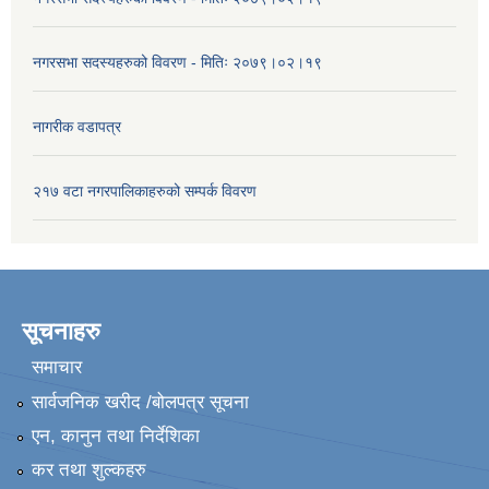
नगरसभा सदस्यहरुको विवरण - मितिः २०७९।०२।१९
नागरीक वडापत्र
२१७ वटा नगरपालिकाहरुको सम्पर्क विवरण
सूचनाहरु
समाचार
सार्वजनिक खरीद /बोलपत्र सूचना
एन, कानुन तथा निर्देशिका
कर तथा शुल्कहरु