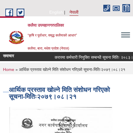
Skip to main content
English
नेपाली
कलैया उपमहानगरपालिका
“कृषि र पूर्वाधार, समृद्ध कलैयाको आधार”
कलैया, बारा, मधेश प्रदेश (नेपाल)
समाचार
करारमा कर्मचारी नियुक्ति सम्बन्धी सूचना मितिः २०८३।०
You are here
Home
» आर्थिक प्रस्ताव खोल्ने मिति संशोधन गरिएको सूचना-मितिः२०७९।०८।२१
आर्थिक प्रस्ताव खोल्ने मिति संशोधन गरिएको
सूचना-मितिः२०७९।०८।२१