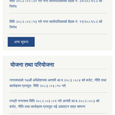
मिति २०८२।०२।२० गते नगर कार्यपालिकाको बैठक नं. २०/२०८१/८२ को
निर्णय
मिति २०८२।०२।१३ गते नगर कार्यपालिकाको बैठक नं. १९/२०८१/८२ को
निर्णय
अन्य सूचना
योजना तथा परियोजना
नगरसभाको १७औं अधिवेशनमा आगामी आ.व.२०८३।०८४ को बजेट, नीति तथा
कार्यक्रम प्रस्तुत- मिति २०८३।०३।१० गते
पन्ध्रौ नगरसभा मिति २०८२।०३।०९ गते अगामी आ.ब.२०८२।०८३ को
बजेट, नीति तथा कार्यक्रम प्रस्तुत भई उदघाटन सत्र सम्पन्न