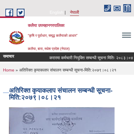
Skip to main content
English
नेपाली
कलैया उपमहानगरपालिका
“कृषि र पूर्वाधार, समृद्ध कलैयाको आधार”
कलैया, बारा, मधेश प्रदेश (नेपाल)
समाचार
करारमा कर्मचारी नियुक्ति सम्बन्धी सूचना मितिः २०८३।०४।
You are here
Home
» अतिरिक्त कृयाकलाप संचालन सम्बन्धी सूचना-मिति:२०७९।०८।२१
अतिरिक्त कृयाकलाप संचालन सम्बन्धी सूचना-
मिति:२०७९।०८।२१