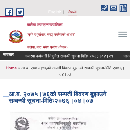
Skip to main content
English
नेपाली
कलैया उपमहानगरपालिका
“कृषि र पूर्वाधार, समृद्ध कलैयाको आधार”
कलैया, बारा, मधेश प्रदेश (नेपाल)
समाचार
करारमा कर्मचारी नियुक्ति सम्बन्धी सूचना मितिः २०८३।०४।२१
जानकार
You are here
Home
» आ.ब. २०७५।७६को सम्पती बिवरण बुझाउने सम्बन्धी सूचना-मितिः२०७६।
०४।०७
आ.ब. २०७५।७६को सम्पती बिवरण बुझाउने
सम्बन्धी सूचना-मितिः२०७६।०४।०७