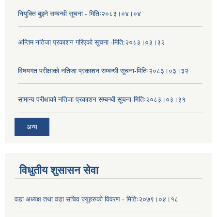
नियुक्ति बुझ्ने सम्बन्धी सूचना - मितिः२०८३।०४।०४
अन्तिम नतिजा प्रकाशन गरिएको सूचना -मिति:२०८३।०३।३२
विषयगत परीक्षाको नतिजा प्रकाशन सम्बन्धी सूचना-मितिः२०८३।०३।३२
सामान्य परीक्षाको नतिजा प्रकाशन सम्बन्धी सूचना-मितिः२०८३।०३।३१
अन्य
विधुतीय शुसासन सेवा
वडा अध्यक्ष तथा वडा सचिव ज्यूहरुको विवरण - मितिः२०७९।०४।१८