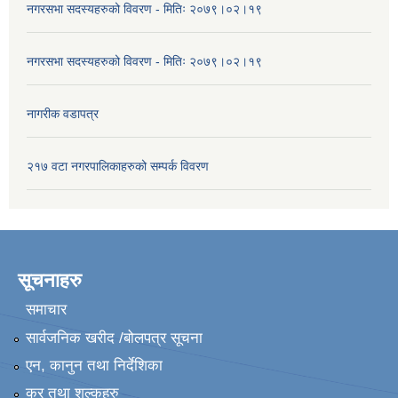
नगरसभा सदस्यहरुको विवरण - मितिः २०७९।०२।१९
नगरसभा सदस्यहरुको विवरण - मितिः २०७९।०२।१९
नागरीक वडापत्र
२१७ वटा नगरपालिकाहरुको सम्पर्क विवरण
सूचनाहरु
समाचार
सार्वजनिक खरीद /बोलपत्र सूचना
एन, कानुन तथा निर्देशिका
कर तथा शुल्कहरु