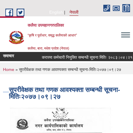
Skip to main content
English
नेपाली
कलैया उपमहानगरपालिका
“कृषि र पूर्वाधार, समृद्ध कलैयाको आधार”
कलैया, बारा, मधेश प्रदेश (नेपाल)
समाचार
करारमा कर्मचारी नियुक्ति सम्बन्धी सूचना मितिः २०८३।०४।२१
You are here
Home
» सुपरीवेक्षक तथा गणक आवश्यक्ता सम्बन्धी सूचना-मितिः२०७७।०९।२७
सुपरीवेक्षक तथा गणक आवश्यक्ता सम्बन्धी सूचना-
मितिः२०७७।०९।२७