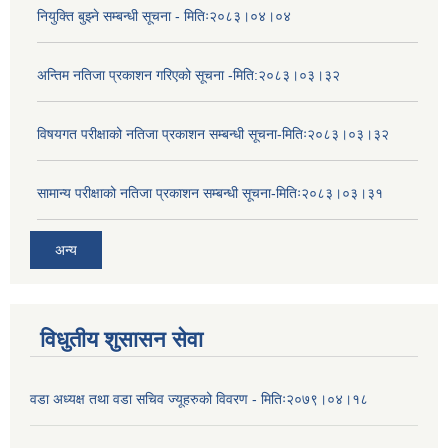
नियुक्ति बुझ्ने सम्बन्धी सूचना - मितिः२०८३।०४।०४
अन्तिम नतिजा प्रकाशन गरिएको सूचना -मिति:२०८३।०३।३२
विषयगत परीक्षाको नतिजा प्रकाशन सम्बन्धी सूचना-मितिः२०८३।०३।३२
सामान्य परीक्षाको नतिजा प्रकाशन सम्बन्धी सूचना-मितिः२०८३।०३।३१
अन्य
विधुतीय शुसासन सेवा
वडा अध्यक्ष तथा वडा सचिव ज्यूहरुको विवरण - मितिः२०७९।०४।१८