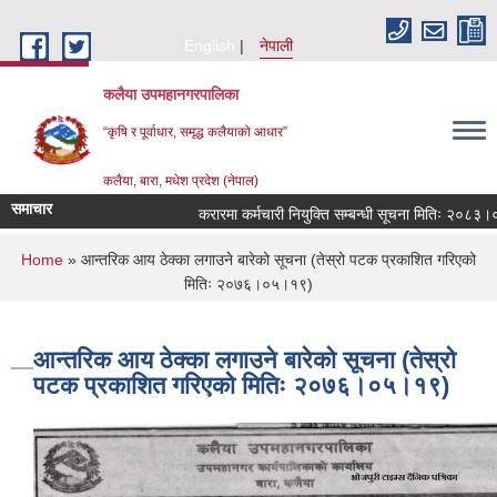
Skip to main content
English
नेपाली
कलैया उपमहानगरपालिका
“कृषि र पूर्वाधार, समृद्ध कलैयाको आधार”
कलैया, बारा, मधेश प्रदेश (नेपाल)
समाचार
करारमा कर्मचारी नियुक्ति सम्बन्धी सूचना मितिः २०८३।०४
You are here
Home
» आन्तरिक आय ठेक्का लगाउने बारेको सूचना (तेस्रो पटक प्रकाशित गरिएको
मितिः २०७६।०५।१९)
आन्तरिक आय ठेक्का लगाउने बारेको सूचना (तेस्रो
पटक प्रकाशित गरिएको मितिः २०७६।०५।१९)