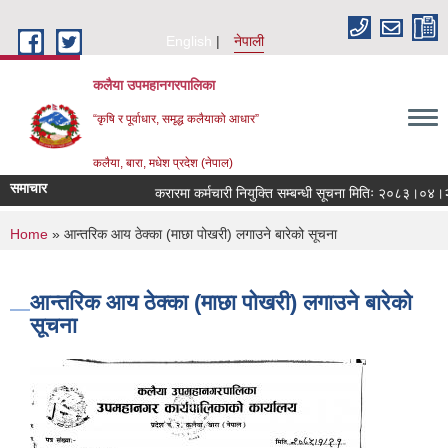
Skip to main content
English
नेपाली
कलैया उपमहानगरपालिका
“कृषि र पूर्वाधार, समृद्ध कलैयाको आधार”
कलैया, बारा, मधेश प्रदेश (नेपाल)
समाचार
करारमा कर्मचारी नियुक्ति सम्बन्धी सूचना मितिः २०८३।०४।२१
You are here
Home
» आन्तरिक आय ठेक्का (माछा पोखरी) लगाउने बारेको सूचना
आन्तरिक आय ठेक्का (माछा पोखरी) लगाउने बारेको
सूचना