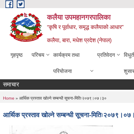
Skip to main content
कलैया उपमहानगरपालिका
“कृषि र पूर्वाधार, समृद्ध कलैयाको आधार”
कलैया, बारा, मधेश प्रदेश (नेपाल)
गृहपृष्ठ
परिचय
कार्यक्रम तथा
प्रतिवेदन
विधु
परियोजना
शुसा
समाचार
You are here
Home
» आर्थिक प्रस्ताव खोल्ने सम्बन्धी सूचना-मितिः२०७९।०७।३०
आर्थिक प्रस्ताव खोल्ने सम्बन्धी सूचना-मितिः२०७९।०