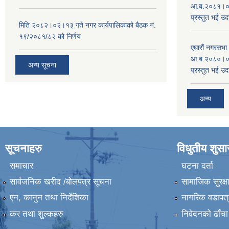
आ.ब.२०८१।०८२
प्रस्तुत भई उद
मिति २०८२।०२।१३ गते नगर कार्यपालिकाको बैठक नं.
१९/२०८१/८२ को निर्णय
एघारौं नगरसभ
आ.ब.२०८०।०८१
अन्य सूचना
प्रस्तुत भई उद
अन्य
सूचनाहरु
विधुतीय शुस
समाचार
घटना दर्ता
सार्वजनिक खरीद /बोलपत्र सूचना
सामाजिक सुरक्ष
एन, कानुन तथा निर्देशिका
नागरिक वडापत्
कर तथा शुल्कहरु
निवेदनको ढाँचा