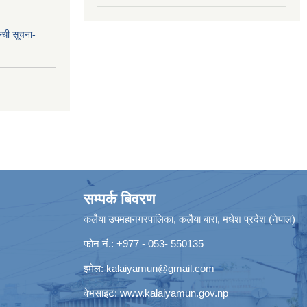
न्धी सूचना-
सम्पर्क बिवरण
कलैया उपमहानगरपालिका, कलैया बारा, मधेश प्रदेश (नेपाल)
फोन नं.: +977 - 053- 550135
इमेल:
kalaiyamun@gmail.com
वेभसाइट:
www.kalaiyamun.gov.np