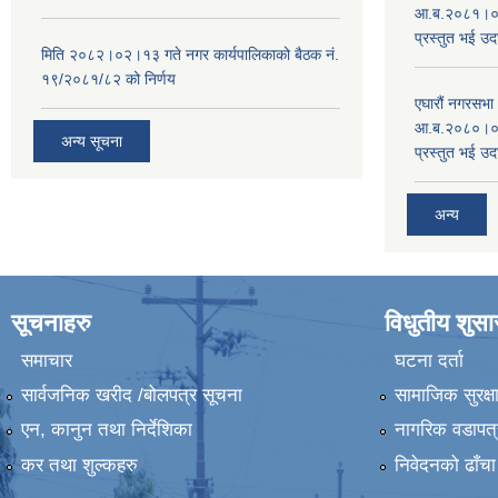
आ.ब.२०८१।०८२
प्रस्तुत भई उद
मिति २०८२।०२।१३ गते नगर कार्यपालिकाको बैठक नं.
१९/२०८१/८२ को निर्णय
एघारौं नगरसभ
आ.ब.२०८०।०८१
अन्य सूचना
प्रस्तुत भई उद
अन्य
सूचनाहरु
विधुतीय शुस
समाचार
घटना दर्ता
सार्वजनिक खरीद /बोलपत्र सूचना
सामाजिक सुरक्ष
एन, कानुन तथा निर्देशिका
नागरिक वडापत्
कर तथा शुल्कहरु
निवेदनको ढाँचा