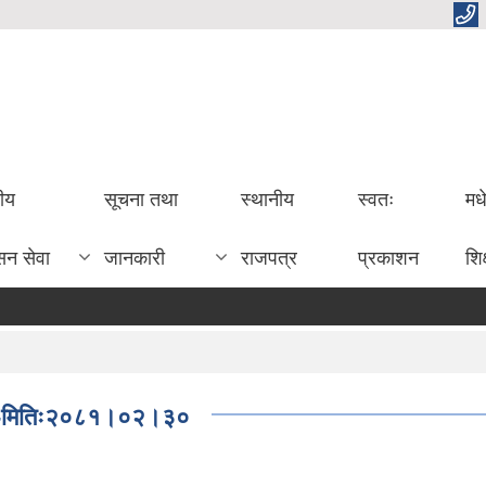
तीय
सूचना तथा
स्थानीय
स्वतः
मध
सन सेवा
जानकारी
राजपत्र
प्रकाशन
शिक
ूचना-मितिः२०८१।०२।३०