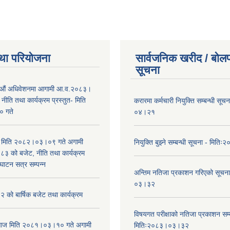
था परियोजना
सार्वजनिक खरीद / बोलप
सूचना
औं अधिवेशनमा आगामी आ.व.२०८३।
ीति तथा कार्यक्रम प्रस्तुत- मिति
करारमा कर्मचारी नियुक्ति सम्बन्धी सू
 गते
०४।२१
भा मिति २०८२।०३।०९ गते अगामी
नियुक्ति बुझ्ने सम्बन्धी सूचना - मि
 को बजेट, नीति तथा कार्यक्रम
घाटन सत्र सम्पन्न
अन्तिम नतिजा प्रकाशन गरिएको सूचन
०३।३२
को बार्षिक बजेट तथा कार्यक्रम
विषयगत परीक्षाको नतिजा प्रकाशन सम्ब
ा आज मिति २०८१।०३।१० गते अगामी
मितिः२०८३।०३।३२