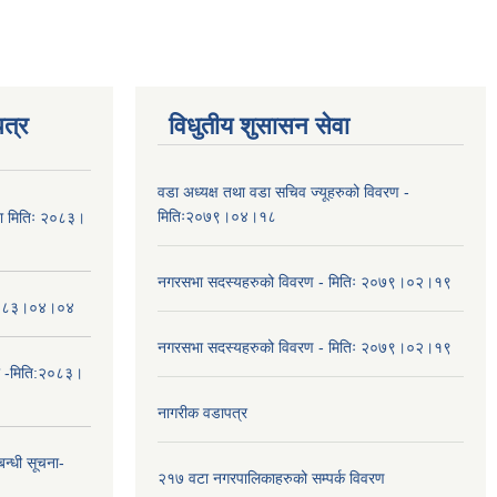
त्र
विधुतीय शुसासन सेवा
वडा अध्यक्ष तथा वडा सचिव ज्यूहरुको विवरण -
मितिः२०७९।०४।१८
चना मितिः २०८३।
नगरसभा सदस्यहरुको विवरण - मितिः २०७९।०२।१९
तिः२०८३।०४।०४
नगरसभा सदस्यहरुको विवरण - मितिः २०७९।०२।१९
ा -मिति:२०८३।
नागरीक वडापत्र
न्धी सूचना-
२१७ वटा नगरपालिकाहरुको सम्पर्क विवरण