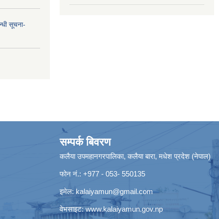
न्धी सूचना-
सम्पर्क बिवरण
कलैया उपमहानगरपालिका, कलैया बारा, मधेश प्रदेश (नेपाल)
फोन नं.: +977 - 053- 550135
इमेल:
kalaiyamun@gmail.com
वेभसाइट:
www.kalaiyamun.gov.np