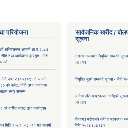
था परियोजना
सार्वजनिक खरीद / बोलप
सूचना
औं अधिवेशनमा आगामी आ.व.२०८३।
ीति तथा कार्यक्रम प्रस्तुत- मिति
करारमा कर्मचारी नियुक्ति सम्बन्धी सू
 गते
०४।२१
भा मिति २०८२।०३।०९ गते अगामी
नियुक्ति बुझ्ने सम्बन्धी सूचना - मि
 को बजेट, नीति तथा कार्यक्रम
घाटन सत्र सम्पन्न
अन्तिम नतिजा प्रकाशन गरिएको सूचन
०३।३२
को बार्षिक बजेट तथा कार्यक्रम
विषयगत परीक्षाको नतिजा प्रकाशन सम्ब
ा आज मिति २०८१।०३।१० गते अगामी
मितिः२०८३।०३।३२