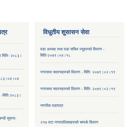
त्र
विधुतीय शुसासन सेवा
वडा अध्यक्ष तथा वडा सचिव ज्यूहरुको विवरण -
मितिः२०७९।०४।१८
चना मितिः २०८३।
नगरसभा सदस्यहरुको विवरण - मितिः २०७९।०२।१९
तिः२०८३।०४।०४
नगरसभा सदस्यहरुको विवरण - मितिः २०७९।०२।१९
ा -मिति:२०८३।
नागरीक वडापत्र
न्धी सूचना-
२१७ वटा नगरपालिकाहरुको सम्पर्क विवरण