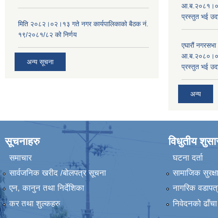
आ.ब.२०८१।०८२
प्रस्तुत भई उद
मिति २०८२।०२।१३ गते नगर कार्यपालिकाको बैठक नं.
१९/२०८१/८२ को निर्णय
एघारौं नगरसभ
आ.ब.२०८०।०८१
अन्य सूचना
प्रस्तुत भई उद
अन्य
सूचनाहरु
विधुतीय शुस
समाचार
घटना दर्ता
सार्वजनिक खरीद /बोलपत्र सूचना
सामाजिक सुरक्ष
एन, कानुन तथा निर्देशिका
नागरिक वडापत्
कर तथा शुल्कहरु
निवेदनको ढाँचा