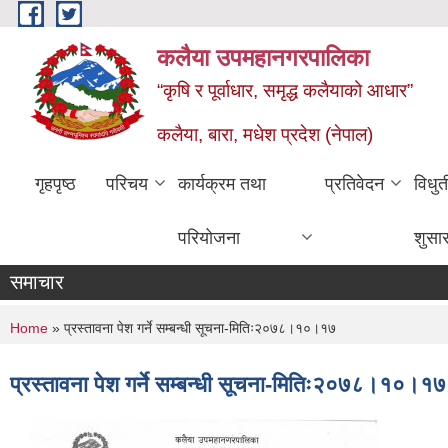
Skip to main content
कलैया उपमहानगरपालिका
“कृषि र पूर्वाधार, समृद्ध कलैयाको आधार”
कलैया, बारा, मधेश प्रदेश (नेपाल)
गृहपृष्ठ
परिचय
कार्यक्रम तथा
प्रतिवेदन
विधु
परियोजना
शुसा
समाचार
You are here
Home
» प्रस्तावना पेश गर्ने सम्बन्धी सूचना-मितिः२०७८।१०।१७
प्रस्तावना पेश गर्ने सम्बन्धी सूचना-मितिः२०७८।१०।१७