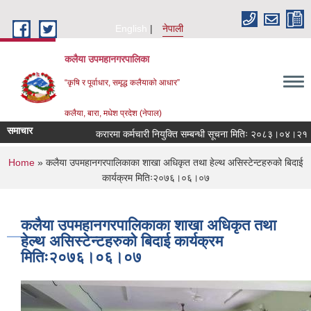
Skip to main content
English
नेपाली
कलैया उपमहानगरपालिका
“कृषि र पूर्वाधार, समृद्ध कलैयाको आधार”
कलैया, बारा, मधेश प्रदेश (नेपाल)
समाचार
करारमा कर्मचारी नियुक्ति सम्बन्धी सूचना मितिः २०८३।०४।२१
You are here
Home
» कलैया उपमहानगरपालिकाका शाखा अधिकृत तथा हेल्थ असिस्टेन्टहरुको बिदाई
कार्यक्रम मितिः२०७६।०६।०७
कलैया उपमहानगरपालिकाका शाखा अधिकृत तथा
हेल्थ असिस्टेन्टहरुको बिदाई कार्यक्रम
मितिः२०७६।०६।०७