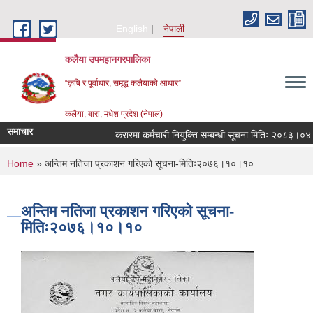
Skip to main content
English
नेपाली
कलैया उपमहानगरपालिका
“कृषि र पूर्वाधार, समृद्ध कलैयाको आधार”
कलैया, बारा, मधेश प्रदेश (नेपाल)
समाचार
करारमा कर्मचारी नियुक्ति सम्बन्धी सूचना मितिः २०८३।०४।२
You are here
Home
» अन्तिम नतिजा प्रकाशन गरिएको सूचना-मितिः२०७६।१०।१०
अन्तिम नतिजा प्रकाशन गरिएको सूचना-
मितिः२०७६।१०।१०