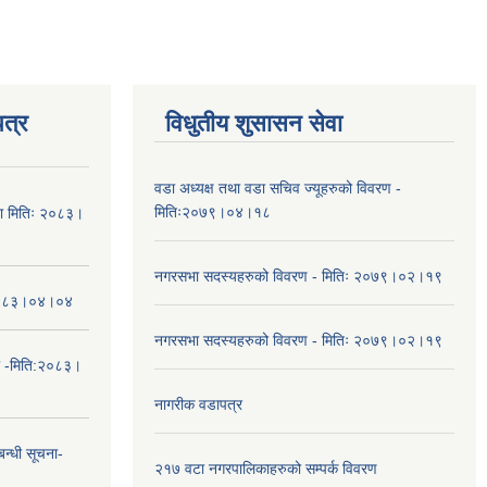
त्र
विधुतीय शुसासन सेवा
वडा अध्यक्ष तथा वडा सचिव ज्यूहरुको विवरण -
मितिः२०७९।०४।१८
चना मितिः २०८३।
नगरसभा सदस्यहरुको विवरण - मितिः २०७९।०२।१९
तिः२०८३।०४।०४
नगरसभा सदस्यहरुको विवरण - मितिः २०७९।०२।१९
ा -मिति:२०८३।
नागरीक वडापत्र
न्धी सूचना-
२१७ वटा नगरपालिकाहरुको सम्पर्क विवरण