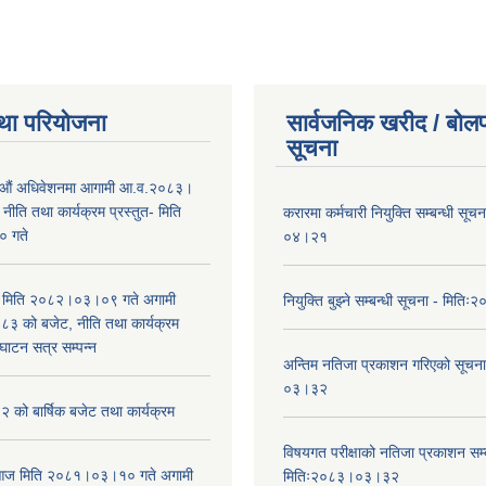
था परियोजना
सार्वजनिक खरीद / बोलप
सूचना
औं अधिवेशनमा आगामी आ.व.२०८३।
ीति तथा कार्यक्रम प्रस्तुत- मिति
करारमा कर्मचारी नियुक्ति सम्बन्धी सू
 गते
०४।२१
भा मिति २०८२।०३।०९ गते अगामी
नियुक्ति बुझ्ने सम्बन्धी सूचना - मि
 को बजेट, नीति तथा कार्यक्रम
घाटन सत्र सम्पन्न
अन्तिम नतिजा प्रकाशन गरिएको सूचन
०३।३२
को बार्षिक बजेट तथा कार्यक्रम
विषयगत परीक्षाको नतिजा प्रकाशन सम्ब
ा आज मिति २०८१।०३।१० गते अगामी
मितिः२०८३।०३।३२