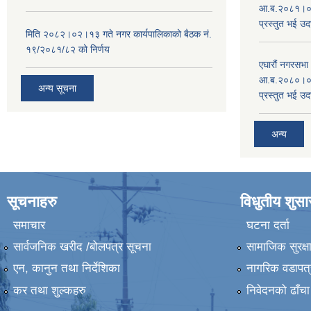
आ.ब.२०८१।०८२
प्रस्तुत भई उद
मिति २०८२।०२।१३ गते नगर कार्यपालिकाको बैठक नं.
१९/२०८१/८२ को निर्णय
एघारौं नगरसभ
आ.ब.२०८०।०८१
अन्य सूचना
प्रस्तुत भई उद
अन्य
सूचनाहरु
विधुतीय शुस
समाचार
घटना दर्ता
सार्वजनिक खरीद /बोलपत्र सूचना
सामाजिक सुरक्ष
एन, कानुन तथा निर्देशिका
नागरिक वडापत्
कर तथा शुल्कहरु
निवेदनको ढाँचा