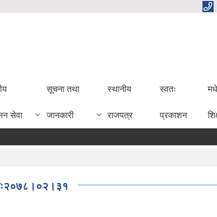
तीय
सूचना तथा
स्थानीय
स्वतः
मध
सन सेवा
जानकारी
राजपत्र
प्रकाशन
शिक
ा-मितिः२०७८।०२।३१