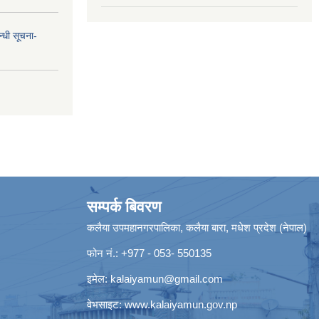
न्धी सूचना-
सम्पर्क बिवरण
कलैया उपमहानगरपालिका, कलैया बारा, मधेश प्रदेश (नेपाल)
फोन नं.: +977 - 053- 550135
इमेल:
kalaiyamun@gmail.com
वेभसाइट:
www.kalaiyamun.gov.np