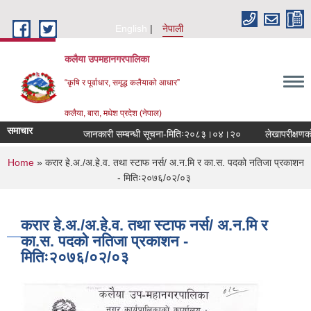
Skip to main content
English
नेपाली
कलैया उपमहानगरपालिका
“कृषि र पूर्वाधार, समृद्ध कलैयाको आधार”
कलैया, बारा, मधेश प्रदेश (नेपाल)
समाचार
जानकारी सम्बन्धी सूचना-मितिः२०८३।०४।२०
लेखापरीक्षणको ला
You are here
Home
» करार हे.अ./अ.हे.व. तथा स्टाफ नर्स/ अ.न.मि र का.स. पदको नतिजा प्रकाशन
- मितिः२०७६/०२/०३
करार हे.अ./अ.हे.व. तथा स्टाफ नर्स/ अ.न.मि र
का.स. पदको नतिजा प्रकाशन -
मितिः२०७६/०२/०३