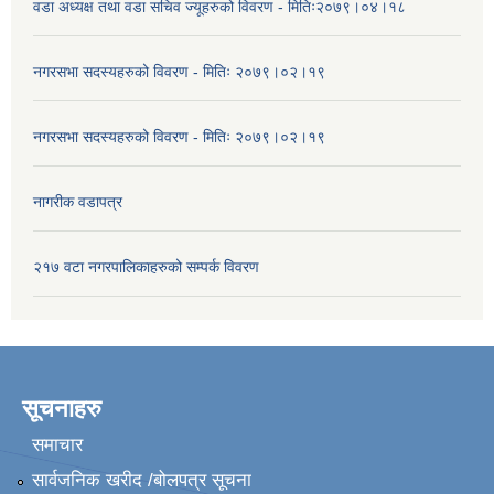
वडा अध्यक्ष तथा वडा सचिव ज्यूहरुको विवरण - मितिः२०७९।०४।१८
नगरसभा सदस्यहरुको विवरण - मितिः २०७९।०२।१९
नगरसभा सदस्यहरुको विवरण - मितिः २०७९।०२।१९
नागरीक वडापत्र
२१७ वटा नगरपालिकाहरुको सम्पर्क विवरण
सूचनाहरु
समाचार
सार्वजनिक खरीद /बोलपत्र सूचना