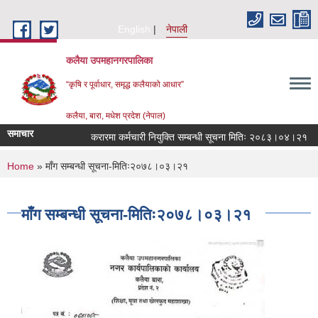
Skip to main content
English
नेपाली
कलैया उपमहानगरपालिका
“कृषि र पूर्वाधार, समृद्ध कलैयाको आधार”
कलैया, बारा, मधेश प्रदेश (नेपाल)
समाचार
करारमा कर्मचारी नियुक्ति सम्बन्धी सूचना मितिः २०८३।०४।२१
You are here
Home
» माँग सम्बन्धी सूचना-मितिः२०७८।०३।२१
माँग सम्बन्धी सूचना-मितिः२०७८।०३।२१