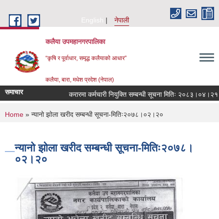
Skip to main content
English
नेपाली
कलैया उपमहानगरपालिका
“कृषि र पूर्वाधार, समृद्ध कलैयाको आधार”
कलैया, बारा, मधेश प्रदेश (नेपाल)
समाचार
करारमा कर्मचारी नियुक्ति सम्बन्धी सूचना मितिः २०८३।०४।२१
You are here
Home
» न्यानो झोला खरीद सम्बन्धी सूचना-मितिः२०७८।०२।२०
न्यानो झोला खरीद सम्बन्धी सूचना-मितिः२०७८।
०२।२०